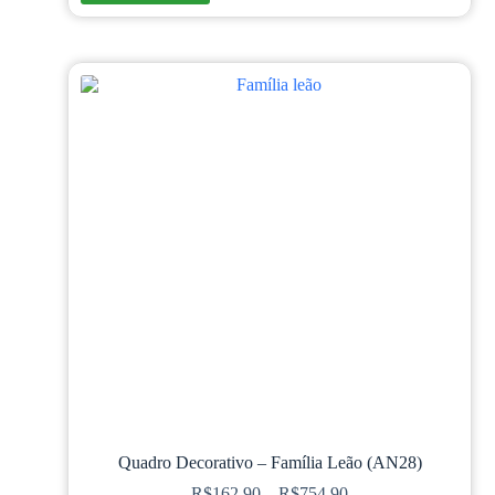
Quadro Decorativo – Família Leão (AN28)
R$
162,90
–
R$
754,90