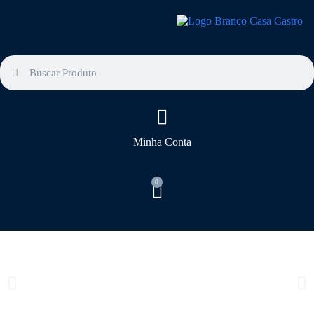
P
u
l
a
r
p
a
r
a
o
c
Minha Conta
o
n
t
0
e
ú
d
o