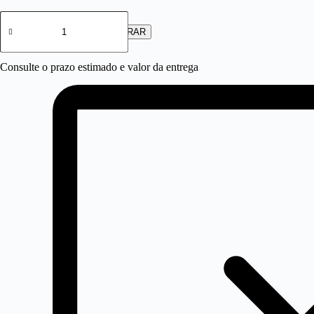
Quadro
Decorativo
COMPRAR
Escritório
-
São
Consulte o prazo estimado e valor da entrega
Paulo
(OF09)
quantidade