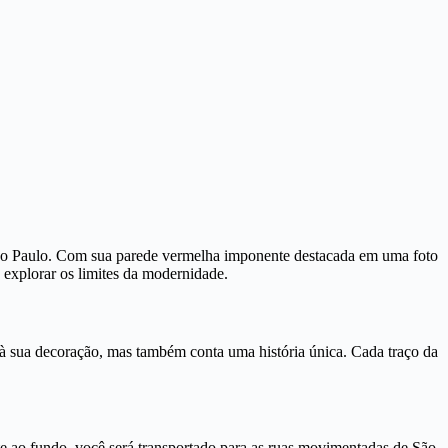
ão Paulo. Com sua parede vermelha imponente destacada em uma foto
 explorar os limites da modernidade.
à sua decoração, mas também conta uma história única. Cada traço da
e ao fundo, você será transportado para as ruas movimentadas de São