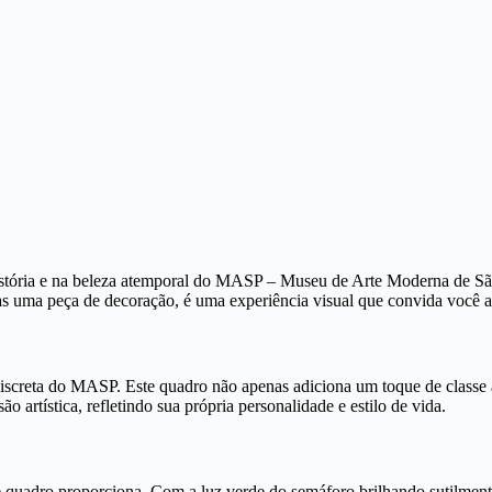
stória e na beleza atemporal do MASP – Museu de Arte Moderna de S
as uma peça de decoração, é uma experiência visual que convida você a
discreta do MASP. Este quadro não apenas adiciona um toque de classe 
 artística, refletindo sua própria personalidade e estilo de vida.
e quadro proporciona. Com a luz verde do semáforo brilhando sutilment