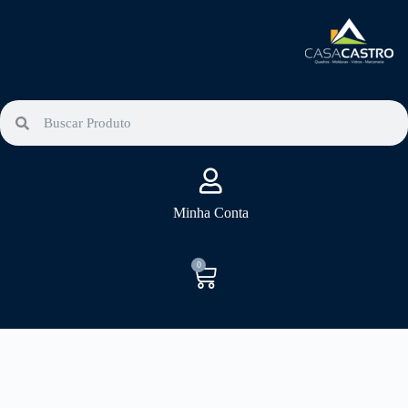
P
u
l
a
r
p
a
r
a
o
c
o
Minha Conta
n
t
e
ú
0
d
o