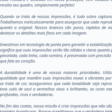
receba seu quadro, simplesmente perfeito!
Quando se trata de nossas impressões, é tudo sobre capturar
Trabalhamos meticulosamente para assegurar que cada reprodu
quanto a original. Nossos brancos são puros, repletos de v
destacar os detalhes mais finos em cada imagem.
Investimos em tecnologia de ponta para garantir a estabilizaç
significa que suas impressões serão tão nítidas e claras quanto
pincelada, cada linha, cada sombra, é preservada com precisã
que fala ao coração.
A durabilidade é uma de nossas maiores prioridades. Utili
qualidade que mantêm suas impressões novas e vibrantes po
se trata de cor, asseguramos que cada tonalidade seja repro
tons sutis de azul a vermelhos vivos e brilhantes, as cores n
profundas, ricas e verdadeiras.
No fim das contas, nossa missão é criar impressões que não sã
também duradouras. Porque acreditamos que a verdadeira bele