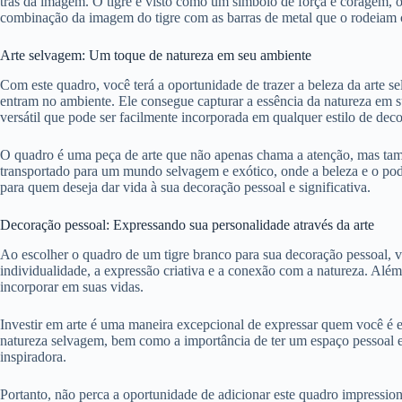
trás da imagem. O tigre é visto como um símbolo de força e coragem, o
combinação da imagem do tigre com as barras de metal que o rodeiam cri
Arte selvagem: Um toque de natureza em seu ambiente
Com este quadro, você terá a oportunidade de trazer a beleza da arte s
entram no ambiente. Ele consegue capturar a essência da natureza em
versátil que pode ser facilmente incorporada em qualquer estilo de dec
O quadro é uma peça de arte que não apenas chama a atenção, mas tamb
transportado para um mundo selvagem e exótico, onde a beleza e o pod
para quem deseja dar vida à sua decoração pessoal e significativa.
Decoração pessoal: Expressando sua personalidade através da arte
Ao escolher o quadro de um tigre branco para sua decoração pessoal, v
individualidade, a expressão criativa e a conexão com a natureza. Alé
incorporar em suas vidas.
Investir em arte é uma maneira excepcional de expressar quem você é e
natureza selvagem, bem como a importância de ter um espaço pessoal e 
inspiradora.
Portanto, não perca a oportunidade de adicionar este quadro impression