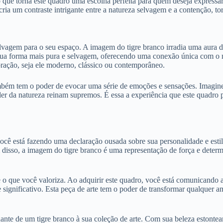
 que torna este quadro uma escolha perfeita para quem deseja expressa
a um contraste intrigante entre a natureza selvagem e a contenção, tor
elvagem para o seu espaço. A imagem do tigre branco irradia uma aura d
 sua forma mais pura e selvagem, oferecendo uma conexão única com o 
oração, seja ele moderno, clássico ou contemporâneo.
ém tem o poder de evocar uma série de emoções e sensações. Imagine e
er da natureza reinam supremos. É essa a experiência que este quadro 
ocê está fazendo uma declaração ousada sobre sua personalidade e estil
m disso, a imagem do tigre branco é uma representação de força e deter
 o que você valoriza. Ao adquirir este quadro, você está comunicando 
significativo. Esta peça de arte tem o poder de transformar qualquer a
ante de um tigre branco à sua coleção de arte. Com sua beleza estontea