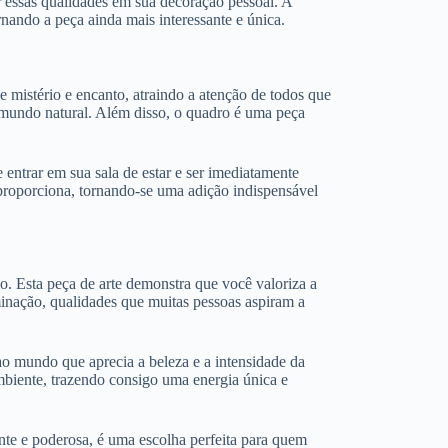
r essas qualidades em sua decoração pessoal. A
nando a peça ainda mais interessante e única.
e mistério e encanto, atraindo a atenção de todos que
mundo natural. Além disso, o quadro é uma peça
ntrar em sua sala de estar e ser imediatamente
proporciona, tornando-se uma adição indispensável
o. Esta peça de arte demonstra que você valoriza a
minação, qualidades que muitas pessoas aspiram a
ao mundo que aprecia a beleza e a intensidade da
mbiente, trazendo consigo uma energia única e
nte e poderosa, é uma escolha perfeita para quem