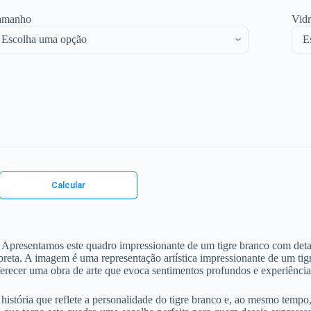
amanho
Vid
l. Apresentamos este quadro impressionante de um tigre branco com det
preta. A imagem é uma representação artística impressionante de um t
ferecer uma obra de arte que evoca sentimentos profundos e experiência
ória que reflete a personalidade do tigre branco e, ao mesmo tempo, p