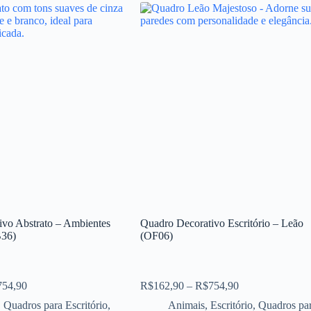
ivo Abstrato – Ambientes
Quadro Decorativo Escritório – Leão
B36)
(OF06)
754,90
R$
162,90
–
R$
754,90
,
Quadros para Escritório
,
Animais
,
Escritório
,
Quadros pa