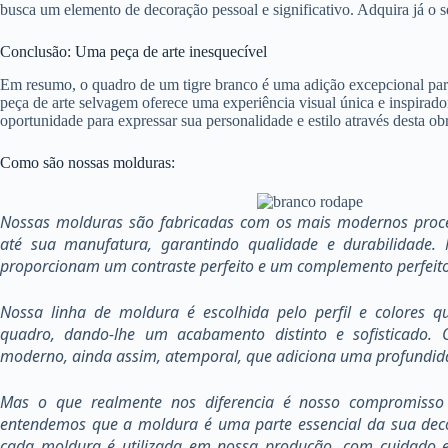
busca um elemento de decoração pessoal e significativo. Adquira já o seu
Conclusão: Uma peça de arte inesquecível
Em resumo, o quadro de um tigre branco é uma adição excepcional par
peça de arte selvagem oferece uma experiência visual única e inspirado
oportunidade para expressar sua personalidade e estilo através desta ob
Como são nossas molduras:
Nossas molduras são fabricadas com os mais modernos proce
até sua manufatura, garantindo qualidade e durabilidade.
proporcionam um contraste perfeito e um complemento perfeito
Nossa linha de moldura é escolhida pelo perfil e colores 
quadro, dando-lhe um acabamento distinto e sofisticado. 
moderno, ainda assim, atemporal, que adiciona uma profundid
Mas o que realmente nos diferencia é nosso compromisso
entendemos que a moldura é uma parte essencial da sua deco
cada moldura é utilizada em nossa produção, com cuidado e