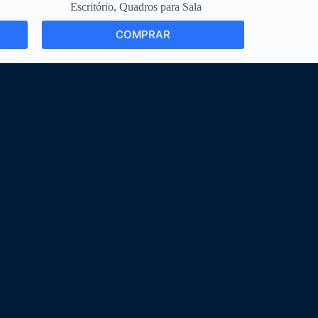
Escritório
,
Quadros para Sala
This
COMPRAR
product
has
multiple
variants.
The
options
may
be
chosen
on
the
product
page