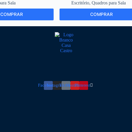
ara Sala
Escritório
,
Quadros para Sala
This
COMPRAR
COMPRAR
product
has
multiple
variants.
The
options
may
be
chosen
on
the
product
page
Facebook
Instagram
Tiktok
Youtube
Pinterest