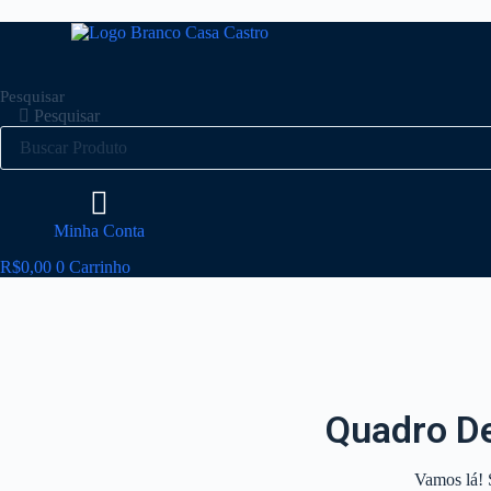
P
u
l
a
Pesquisar
r
Pesquisar
p
a
r
a
o
c
Minha Conta
o
n
R$
0,00
0
Carrinho
t
e
ú
d
o
Quadro De
Vamos lá! 